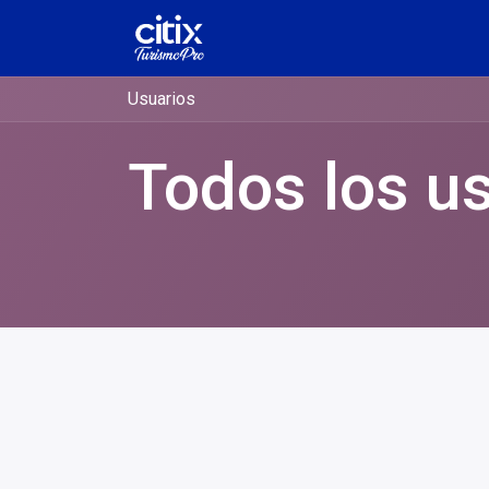
Inicio
Precios
OTA
Pregun
Usuarios
Todos los u